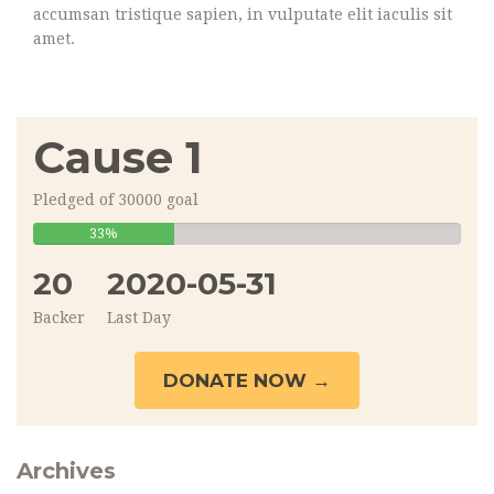
accumsan tristique sapien, in vulputate elit iaculis sit
amet.
Cause 1
Pledged of 30000 goal
33%
33%
Complete
20
2020-05-31
Backer
Last Day
DONATE NOW →
Archives