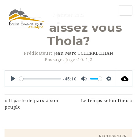
Togg
7 janvier 2025
navig
Connaissez vous
Thola?
Prédicateur:
Jean Marc TCHERKECHIAN
Passage:
Juges10: 1;2
-45:10
Play
Mute
Settings
« Il parle de paix à son
Le temps selon Dieu »
peuple