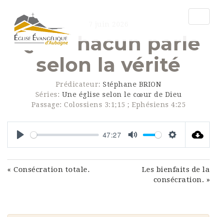
Togg
7 juin 2026
navig
Que chacun parle
selon la vérité
Prédicateur:
Stéphane BRION
Séries:
Une église selon le cœur de Dieu
Passage:
Colossiens 3:1;15 ; Ephésiens 4:25
47:27
Play
Mute
Settings
« Consécration totale.
Les bienfaits de la
consécration. »