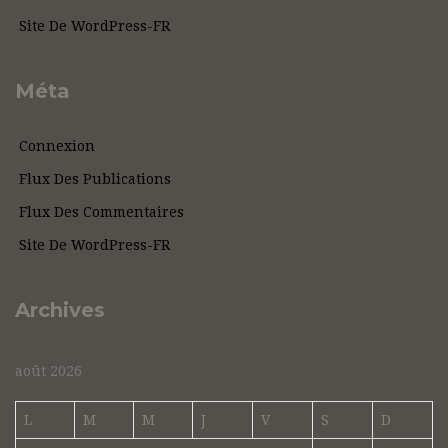
Site De WordPress-FR
Méta
Connexion
Flux Des Publications
Flux Des Commentaires
Site De WordPress-FR
Archives
août 2026
L
M
M
J
V
S
D