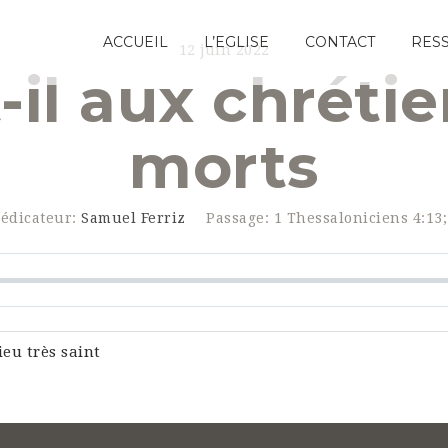
ACCUEIL
L’EGLISE
CONTACT
RES
12 juin 2022
-il aux chréti
morts
édicateur:
Samuel Ferriz
Passage:
1 Thessaloniciens 4:13
eu très saint