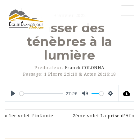
Togg
9 janvier 2022
navig
Passer des
ténèbres à la
lumière
Prédicateur:
Franck COLONNA
Passage:
1 Pierre 2:9;10 & Actes 26:16;18
27:25
Play
Mute
Settings
« 1er volet l’infamie
2ème volet La prise d’Aï »