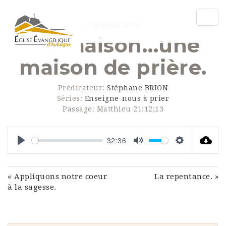
Togg
6 janvier 2026
navig
Ma maison…une
maison de prière.
Prédicateur:
Stéphane BRION
Séries:
Enseigne-nous à prier
Passage:
Matthieu 21:12;13
32:36
Play
Mute
Settings
« Appliquons notre coeur
La repentance. »
à la sagesse.