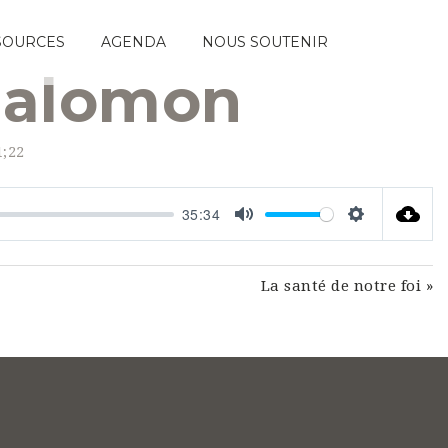
SOURCES
AGENDA
NOUS SOUTENIR
 Salomon
1;22
35:34
Mute
Settings
La santé de notre foi »