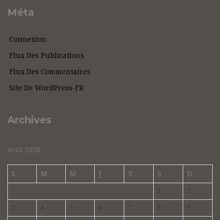
Méta
Connexion
Flux Des Publications
Flux Des Commentaires
Site De WordPress-FR
Archives
août 2026
L
M
M
J
V
S
D
1
2
3
4
5
6
7
8
9