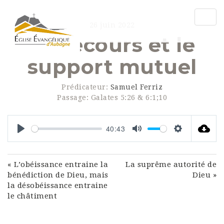
Togg
26 juin 2022
navig
Le secours et le
support mutuel
Prédicateur:
Samuel Ferriz
Passage:
Galates 5:26 & 6:1;10
40:43
Play
Mute
Settings
« L’obéissance entraine la
La suprême autorité de
bénédiction de Dieu, mais
Dieu »
la désobéissance entraine
le châtiment