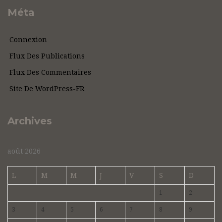
Méta
Connexion
Flux Des Publications
Flux Des Commentaires
Site De WordPress-FR
Archives
août 2026
L
M
M
J
V
S
D
1
2
3
4
5
6
7
8
9