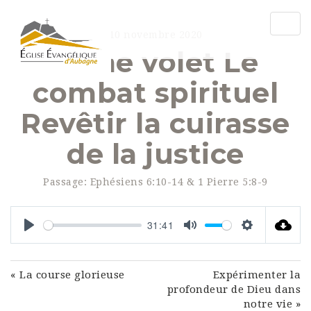
Togg
10 novembre 2020
navig
5ème volet Le
combat spirituel
Revêtir la cuirasse
de la justice
Passage:
Ephésiens 6:10-14 & 1 Pierre 5:8-9
31:41
Play
Mute
Settings
« La course glorieuse
Expérimenter la
profondeur de Dieu dans
notre vie »