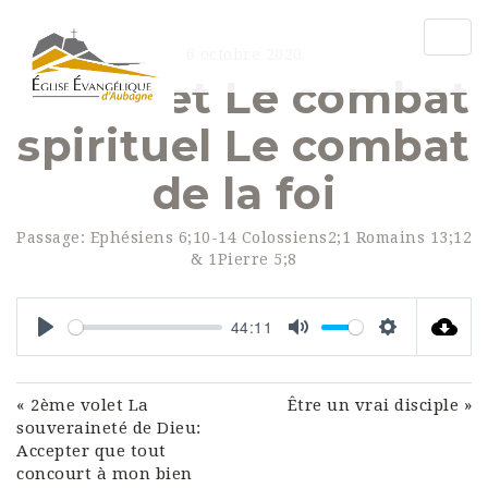
Togg
6 octobre 2020
navig
1er volet Le combat
spirituel Le combat
de la foi
Passage:
Ephésiens 6;10-14 Colossiens2;1 Romains 13;12
& 1Pierre 5;8
44:11
Play
Mute
Settings
« 2ème volet La
Être un vrai disciple »
souveraineté de Dieu:
Accepter que tout
concourt à mon bien