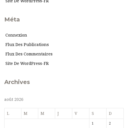
Site De WordPress-FR
Méta
Connexion
Flux Des Publications
Flux Des Commentaires
Site De WordPress-FR
Archives
août 2026
L
M
M
J
V
S
D
1
2