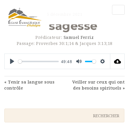
Togg
5 décembre 2021
navig
La sagesse
Prédicateur:
Samuel Ferriz
Passage:
Proverbes 30:1;14 & Jacques 3:13;18
49:48
Play
Mute
Settings
« Tenir sa langue sous
Veiller sur ceux qui ont
contrôle
des besoins spirituels »