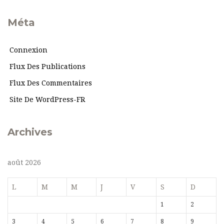
Méta
Connexion
Flux Des Publications
Flux Des Commentaires
Site De WordPress-FR
Archives
août 2026
L
M
M
J
V
S
D
1
2
3
4
5
6
7
8
9