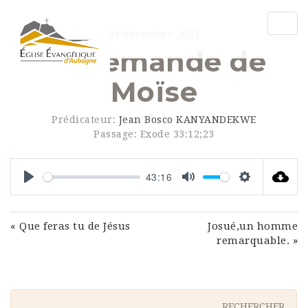
Togg
24 décembre 2023
navig
La demande de
Moïse
Prédicateur:
Jean Bosco KANYANDEKWE
Passage:
Exode 33:12;23
43:16
Play
Mute
Settings
« Que feras tu de Jésus
Josué,un homme
remarquable. »