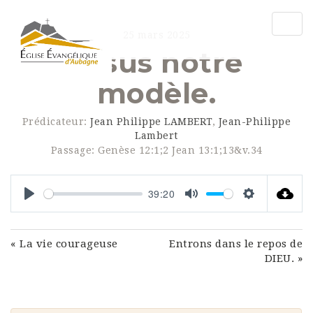
Togg
25 mars 2025
navig
Jésus notre
modèle.
Prédicateur:
Jean Philippe LAMBERT
,
Jean-Philippe
Lambert
Passage:
Genèse 12:1;2 Jean 13:1;13&v.34
39:20
Play
Mute
Settings
« La vie courageuse
Entrons dans le repos de
DIEU. »