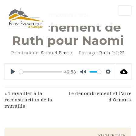
Togg
23 novembre 2021
navig
Attachement de
Ruth pour Naomi
Prédicateur:
Samuel Ferriz
Passage:
Ruth 1:1
;
22
46:58
Play
Mute
Settings
« Travailler à la
Le dénombrement et l’aire
reconstruction de la
d’Ornan »
muraille