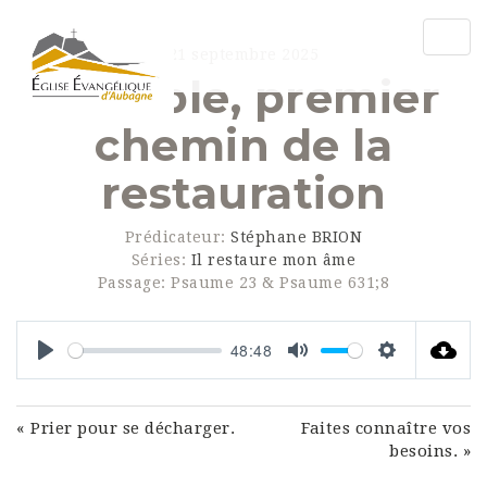
Togg
21 septembre 2025
navig
La table, premier
chemin de la
restauration
Prédicateur:
Stéphane BRION
Séries:
Il restaure mon âme
Passage:
Psaume 23 & Psaume 631;8
48:48
Play
Mute
Settings
« Prier pour se décharger.
Faites connaître vos
besoins. »